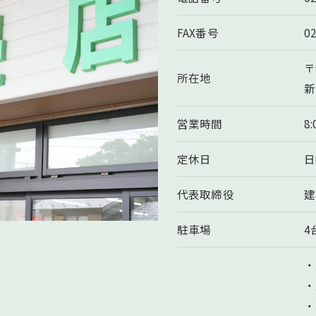
FAX番号
0
〒
所在地
新
営業時間
8
定休日
日
お問い合わせはこちら
代表取締役
建
駐車場
4
・
・
・