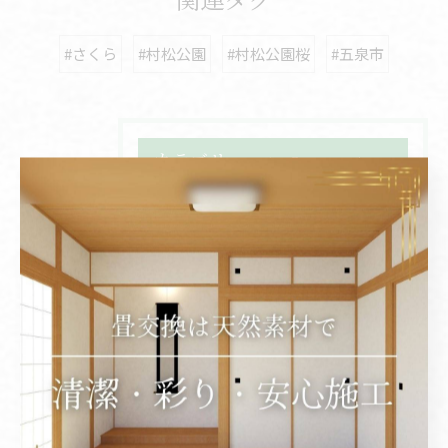
#さくら
#村松公園
#村松公園桜
#五泉市
カテゴリー
Categories
全てのカテゴリー
交換
天然素材
カラー
新潟市の畳
加茂市の畳