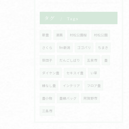
タグ
Tags
新畳
漫画
村松公園桜
村松公園
さくら
fm新潟
ゴゴパリ
ちまき
笹団子
だんごしばり
五泉市
畳
ダイケン畳
セキスイ畳
い草
縁なし畳
インテリア
フロア畳
畳小物
畳縁バッグ
阿賀野市
三条市