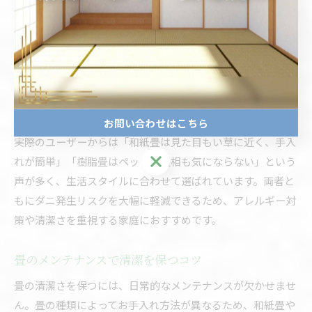
和紙畳と樹脂畳は、どちらもダニ対策を重視したい方に人気
の素材ですが、その構造やメンテナンス性に違いがありま
す。和紙畳は天然い草に比べて繊維が密で、撥水加工によっ
てダニやカビの発生リスクが抑えられます。樹脂畳は合成樹
脂（主にポリプロピレン）を使用しており、ダニの餌となる
有機物がほとんど含まれていません。
お問い合わせはこちら
実際のユーザーからは「和紙畳は見た目もい草に近く、手入
お問い合わせはこちら
れが簡単」「樹脂畳はペットの粗相も気にならない」という
声が多く、生活スタイルに合わせて選ばれています。両者と
もにダニ発生リスクを大幅に軽減できるため、アレルギー対
策や清潔さを重視する家庭におすすめです。
畳のメンテナンスで清潔を保つコツ
畳の清潔さを保つには、日常的なメンテナンスが欠かせませ
ん。畳の種類によってお手入れ方法が異なるため、和紙畳や