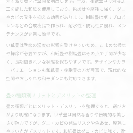
来の落ち着いた空間を演出します。一方、和紙畳は特殊な加
畳で叶えるおしゃれな和モダン空間のポイント
工を施した和紙を使用しており、色あせや摩耗に強く、ダニ
畳の形状やカラーの選び方と比較メリット
やカビの発生を抑える効果があります。樹脂畳はポリプロピ
畳種類比較で印象が変わる和室づくりのコツ
レンなどの合成樹脂で作られ、耐水性・防汚性に優れ、メン
テナンスが非常に簡単です。
快適な畳空間にするための素材選びの極意
畳フローリング比較で理想の部屋を実現
い草畳は季節の湿度の影響を受けやすいため、こまめな換気
や掃除が必要ですが、和紙畳や樹脂畳はその点で手間が少な
畳の価格相場を把握して後悔しない方法
く、長期間きれいな状態を保ちやすいです。デザインやカラ
畳の種類ごとの価格相場と比較ポイント
ーバリエーションも和紙畳・樹脂畳の方が豊富で、現代的な
畳素材比較によるコスパ重視の選び方
空間やおしゃれな和モダンにも対応できます。
畳の値段と機能性を両立する選択術
畳張替えや新調時の価格比較基準を解説
畳の種類別メリットとデメリットの整理
畳価格の目安と予算内で選ぶ方法
畳の種類ごとにメリット・デメリットを整理すると、選び方
がより明確になります。い草畳は自然な香りや伝統的な美し
さが魅力ですが、ダニ・カビの発生リスクや色あせ、摩耗し
やすい点がデメリットです。和紙畳はダニ・カビに強く、耐