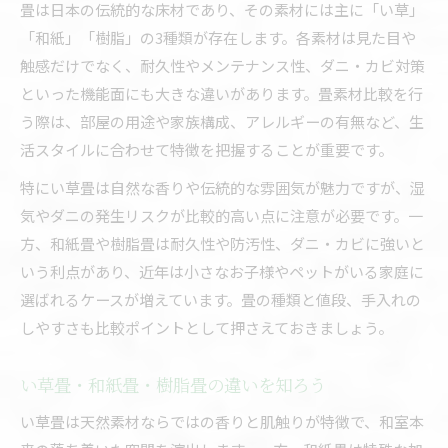
畳は日本の伝統的な床材であり、その素材には主に「い草」
畳素材比較で知るアレルギー対策の選択肢
「和紙」「樹脂」の3種類が存在します。各素材は見た目や
ダニが発生しない畳選びの秘訣を伝授
触感だけでなく、耐久性やメンテナンス性、ダニ・カビ対策
畳でダニを抑えるための素材比較ポイント
といった機能面にも大きな違いがあります。畳素材比較を行
ダニが発生しにくい畳の素材とその選び方
う際は、部屋の用途や家族構成、アレルギーの有無など、生
畳選びで失敗しないダニ対策の実践方法
活スタイルに合わせて特徴を把握することが重要です。
和紙畳・樹脂畳とダニ発生リスクの違い
特にい草畳は自然な香りや伝統的な雰囲気が魅力ですが、湿
畳のメンテナンスで清潔を保つコツ
気やダニの発生リスクが比較的高い点に注意が必要です。一
方、和紙畳や樹脂畳は耐久性や防汚性、ダニ・カビに強いと
和紙畳や樹脂畳の特徴とメリット比較
いう利点があり、近年は小さなお子様やペットがいる家庭に
和紙畳・樹脂畳の特徴と畳比較ポイント
選ばれるケースが増えています。畳の種類と値段、手入れの
樹脂畳と和紙畳の違いと選び方を解説
しやすさも比較ポイントとして押さえておきましょう。
畳比較で分かる和紙畳の人気と後悔事例
ペットや子供におすすめな畳素材はどれか
い草畳・和紙畳・樹脂畳の違いを知ろう
畳素材の耐久性や手入れのしやすさ比較
い草畳は天然素材ならではの香りと肌触りが特徴で、和室本
おしゃれで快適な畳空間の作り方ガイド