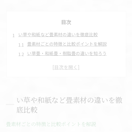
目次
い草や和紙など畳素材の違いを徹底比較
畳素材ごとの特徴と比較ポイントを解説
い草畳・和紙畳・樹脂畳の違いを知ろう
畳の種類別メリットとデメリットの整理
畳素材比較で押さえたい選び方のコツ
和紙畳と樹脂畳の比較と後悔しない選択
畳の選び方に迷った時のポイントとは
い草や和紙など畳素材の違いを徹
畳選びで後悔しないための基本的な考え方
底比較
畳の素材比較から見る選び方の重要ポイント
畳はい草と和紙どちらが適しているか解説
畳素材ごとの特徴と比較ポイントを解説
畳の種類とライフスタイルのマッチング法