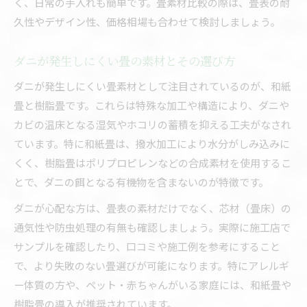
く、日常の手入れも簡単です。畳素材比較の際は、畳表の耐
久性やデザイン性、価格相場も合わせて検討しましょう。
ダニが発生しにくい畳の素材とその選び方
ダニが発生しにくい畳素材として注目されているのが、和紙
畳と樹脂畳です。これらは特殊な加工や構造により、ダニや
カビの温床となる湿気やホコリの蓄積を抑える工夫がなされ
ています。特に和紙畳は、撥水加工により水分がしみ込みに
くく、樹脂畳はポリプロピレンなどの合成素材を使用するこ
とで、ダニの餌となる有機物を含まないのが特徴です。
ダニが心配な方は、畳表の素材だけでなく、芯材（畳床）の
通気性や防虫処理の有無も確認しましょう。実際に施工店で
サンプルを確認したり、口コミや施工例を参考にすること
で、より失敗のない畳選びが可能になります。特にアレルギ
ー体質の方や、ペット・赤ちゃんがいる家庭には、和紙畳や
樹脂畳の導入が推奨されています。