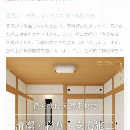
畳選びで失敗しないダニ対策の実践方法
畳選びで後悔しないためには、素材選びだけでなく、日常的
なダニ対策も欠かせません。まず、ダニが好む「高温多湿」
を避けるため、部屋の換気や除湿を心がけましょう。また、
畳の上に長期間物を置かないようにし、定期的に掃除機をか
けることが清潔維持の基本です。
具体的なダニ対策としては、防ダニ加工が施された和紙畳や
樹脂畳を選ぶ、畳表の張替え時に防虫シートを併用するなど
の方法があります。高温スチームクリーナーを使った定期的
な清掃も効果的です。これらの実践方法を組み合わせること
で、ダニのリスクを大幅に抑えた快適な和空間を維持できま
す。
和紙畳・樹脂畳とダニ発生リスクの違い