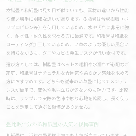
樹脂畳と和紙畳は見た目が似ていても、素材の違いから性能
や使い勝手に明確な違いがあります。樹脂畳は合成樹脂（ポ
リプロピレン等）を使用しているため、水や汚れに非常に強
く、耐水性・耐久性を求める方に最適です。和紙畳は和紙を
コーティング加工しているため、い草のような優しい風合い
を持ちながらも、ダニやカビの発生リスクが低い素材です。
選び方としては、樹脂畳はペットの粗相や水濡れが心配なご
家庭、和紙畳はナチュラルな雰囲気や柔らかい感触を求める
方におすすめです。どちらも従来のい草畳に比べてメンテナ
ンスが簡単で、変色や毛羽立ちが少ないのも魅力です。比較
時は、サンプルで実際の色味や触り心地を確認し、長く使う
ことを想定して選ぶと後悔がありません。
畳比較で分かる和紙畳の人気と後悔事例
和紙畳は、近年の畳素材比較でも人気が高まっています。そ