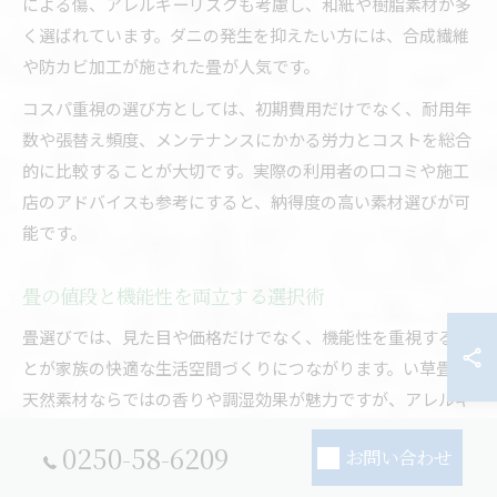
による傷、アレルギーリスクも考慮し、和紙や樹脂素材が多
く選ばれています。ダニの発生を抑えたい方には、合成繊維
や防カビ加工が施された畳が人気です。
コスパ重視の選び方としては、初期費用だけでなく、耐用年
数や張替え頻度、メンテナンスにかかる労力とコストを総合
的に比較することが大切です。実際の利用者の口コミや施工
店のアドバイスも参考にすると、納得度の高い素材選びが可
能です。
畳の値段と機能性を両立する選択術
畳選びでは、見た目や価格だけでなく、機能性を重視するこ
とが家族の快適な生活空間づくりにつながります。い草畳は
天然素材ならではの香りや調湿効果が魅力ですが、アレルギ
ーやダニ発生のリスクが高まる場合があります。和紙畳や樹
0250-58-6209
お問い合わせ
脂畳は防ダニ・防カビ性能に優れ、手入れも簡単です。