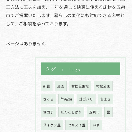
工方法に工夫を加え、一年を通して快適に使える床材を五泉
市でご提案いたします。暮らしの変化にも対応できる床材と
して、ご相談を承っております。
ページはありません
タグ
Tags
新畳
漫画
村松公園桜
村松公園
さくら
fm新潟
ゴゴパリ
ちまき
笹団子
だんごしばり
五泉市
畳
ダイケン畳
セキスイ畳
い草