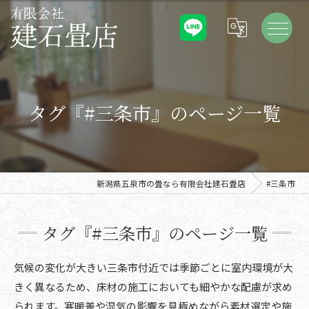
タグ『#三条市』のページ一覧
新潟県五泉市の畳なら有限会社建石畳店
#三条市
タグ『#三条市』のページ一覧
気候の変化が大きい三条市付近では季節ごとに室内環境が大
きく異なるため、床材の施工においても細やかな配慮が求め
られます。寒暖差や湿気の影響を見極めながら素材選定や施