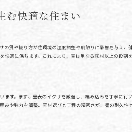
畳床とは何か種類ごとの特徴を解説
生む快適な住まい
畳床作り方で変わる畳の性能と快適性
発泡スチロール畳床のメリットと注意点
畳の原料と畳床の相性が快適さを左右
サの質や織り方が住環境の湿度調整や肌触りに影響を与え、
畳の作り方工程と畳床選びのコツ
を快適に保ちます。これにより、畳は単なる床材以上の役割
畳床の素材別お手入れ方法と長持ち術
家に合った畳の選び方とメンテナンス
畳の選び方で理想の住まいを実現する
畳の作り方DIYで自宅リフォームを楽しむ
ミニ畳作り方でインテリアに個性をプラス
います。まず、畳表のイグサを厳選し、編み込みを丁寧に行
て厚みや弾力を調整。素材選びと工程の精密さが、畳の耐久性
畳のメンテナンス基本と長持ちの秘訣
畳床選びが毎日の快適さを支える理由
畳の製法とお手入れで健康を守る暮らし