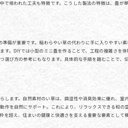
中で培われた工夫も特徴です。こうした製法の特徴は、畳が
畳作り方昔と現代の工程の違いを解説
畳の伝統技術と最新技術の比較ポイント
畳床作り方が進化した背景とは
畳の作り方工程による品質の違い
畳 作り方DIYで昔の手法を再現する
料の準備が重要です。稲わらやい草の代わりに手に入りやすい
ます。DIYでは小型のミニ畳を作ることで、工程の複雑さを
畳の歴史と未来をつなぐ製法の工夫
つ選び方の参考にもなります。具体的な手順を踏むことで、
ダニ対策に役立つ畳の進化とは
畳の製法進化で実現するダニ対策
お問い合わせはこちら
お問い合わせはこちら
ダニのない畳選びのポイントを解説
畳の原料見直しで衛生的な住まいへ
らします。自然素材のい草は、調湿性や消臭効果に優れ、室
畳床とは何かダニ防止の観点から解説
活動作を自然にサポート。これにより、リラックスできる和の
畳の作り方簡単で清潔さを保つ工夫
枠を超え、住まいの健康と快適さを支える重要な要素として
畳新素材の抗ダニ性能と安全性
畳床の種類と特徴を徹底的に紹介