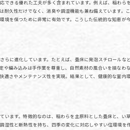
畳は健康的な住まいに欠かせない理由
応できる優れた工夫が多く含まれています。例えば、稲わら
ダニのない畳選びで快適生活を実現
は耐久性だけでなく、消臭や調湿機能も兼ね備えています。
環境を保つために非常に有効です。こうした伝統的な知恵が
畳の原料が健康に与える影響を解説
畳作り方と健康意識の高い家庭の選択
畳床作り方で変わる住まいの安心感
畳の製法がもたらすアレルギー対策
現代の暮らしに合う畳の新素材解説
さらに進化しています。たとえば、畳床に発泡スチロールな
畳の新素材が暮らしを変える理由とは
定や編み込みは手作業を尊重し、自然素材の風合いを損なわ
快適さやメンテナンス性を実現。結果として、健康的な室内
発泡スチロール畳の特長と快適性
畳の作り方DIYで取り入れる新素材
畳床の新素材がもたらすメリット
畳 作り方簡単で安全な最新技術
現代風ミニ畳作り方のアイデア集
ています。特徴的なのは、稲わらを主原料とした畳床と、い
調湿性と断熱性を持ち、四季の変化に対応しやすい住環境を
畳作りの昔と今を比較してみよう