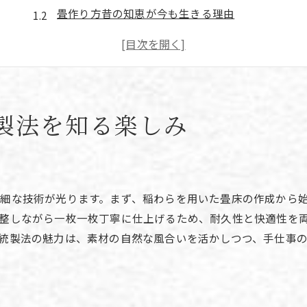
畳作り方昔の知恵が今も生きる理由
昔ながらの畳作りと現代技術の融合点
畳の歴史を感じる製法の特徴とは
畳作り方DIYで伝統を体験する方法
畳が生み出す和の空間と癒やし
製法を知る楽しみ
畳の原料と工程が生む快適な住まい
畳の原料選びが快適さを左右する理由
畳の作り方工程と素材の重要ポイント
畳の原料と健康的な住環境の関係性
細な技術が光ります。まず、稲わらを用いた畳床の作成から
畳床とは何か快適性を高める秘密
整しながら一枚一枚丁寧に仕上げるため、耐久性と快適性を
統製法の魅力は、素材の自然な風合いを活かしつつ、手仕事
畳 発泡スチロール素材の特徴を解説
畳の作り方簡単に知る基本の流れ
健康を守るための畳製法の選び方