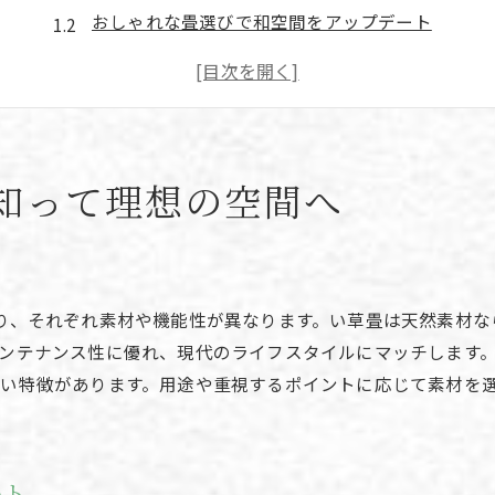
おしゃれな畳選びで和空間をアップデート
人気の畳色やデザインの最新トレンド
畳の種類ごとの特徴と選び方のコツ
琉球畳や和紙畳など名称の違いを紹介
畳の特徴を活かした空間づくりのポイント
知って理想の空間へ
和紙畳や樹脂畳が注目される理由とは
和紙畳と樹脂畳の特徴と耐久性の比較
手入れが簡単な畳素材が選ばれる理由
樹脂畳のメリットとデメリットを解説
り、それぞれ素材や機能性が異なります。い草畳は天然素材な
和紙畳と樹脂畳の違いをわかりやすく紹介
ンテナンス性に優れ、現代のライフスタイルにマッチします
い特徴があります。用途や重視するポイントに応じて素材を
現代生活に合う畳の進化とその魅力
畳の種類別にみるメンテナンス性の違い
手入れ簡単な畳選びのコツを解説
ート