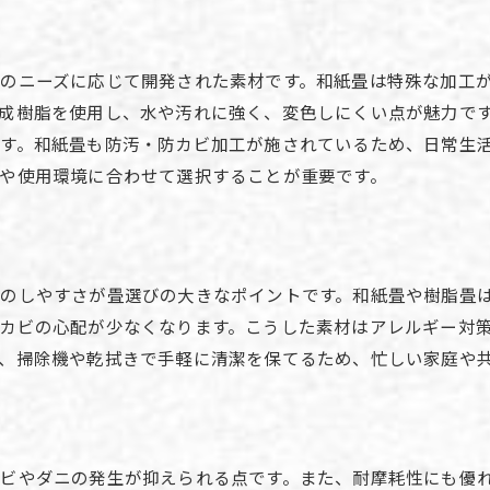
畳の種類ごとの選び方と注意点を紹介
用途別に最適な畳素材の選定方法
のニーズに応じて開発された素材です。和紙畳は特殊な加工
おしゃれで実用的な畳の選び方のコツ
成樹脂を使用し、水や汚れに強く、変色しにくい点が魅力で
畳の特徴を活かした和室の作り方
す。和紙畳も防汚・防カビ加工が施されているため、日常生
や使用環境に合わせて選択することが重要です。
畳の種類や名前から選ぶ空間デザイン術
暮らしに合う畳選びで理想の和空間を実現
畳の色や素材で暮らしに合う一枚を探す
畳の人気色ランキングと選び方のポイント
のしやすさが畳選びの大きなポイントです。和紙畳や樹脂畳
畳の種類と素材で暮らしが変わる理由
カビの心配が少なくなります。こうした素材はアレルギー対
インテリアに映える畳色やデザインの工夫
、掃除機や乾拭きで手軽に清潔を保てるため、忙しい家庭や
畳の名前別に見るおすすめの特徴
家族構成に合わせた畳素材の選び方
畳で理想の空間を叶える実践的なコツ
ビやダニの発生が抑えられる点です。また、耐摩耗性にも優