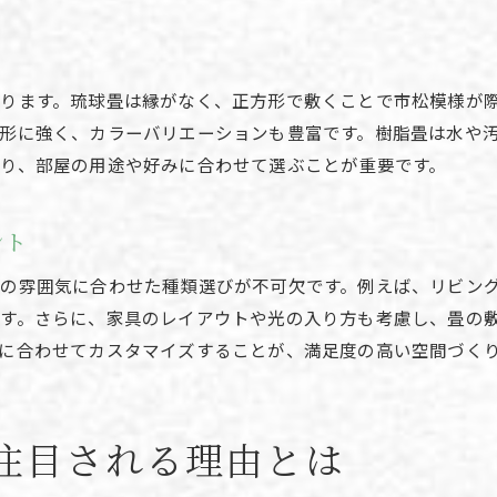
畳の種類で洋室にも合うデザインを提案
モダンな部屋に映えるカラー畳の魅力
おしゃれな畳で空間をセンスアップ
ります。琉球畳は縁がなく、正方形で敷くことで市松模様が
畳の種類と色で暮らしを華やかに演出
形に強く、カラーバリエーションも豊富です。樹脂畳は水や
琉球畳など人気の畳デザインの特徴
り、部屋の用途や好みに合わせて選ぶことが重要です。
畳の名前や素材から選ぶおしゃれポイント
畳の素材ごとの快適性と耐久性を比較
ント
畳の素材別に快適性と耐久性を徹底比較
の雰囲気に合わせた種類選びが不可欠です。例えば、リビン
お問い合わせはこちら
お問い合わせはこちら
和紙畳・樹脂畳・い草畳の違いを解説
す。さらに、家具のレイアウトや光の入り方も考慮し、畳の
畳の種類で選ぶ住まいの心地よさ
に合わせてカスタマイズすることが、満足度の高い空間づく
耐久性に優れた畳素材の選び方ガイド
畳の種類と値段の関係性もチェック
注目される理由とは
素材ごとに異なる畳の使い心地の特徴
和空間づくりに役立つ畳の選び方ガイド