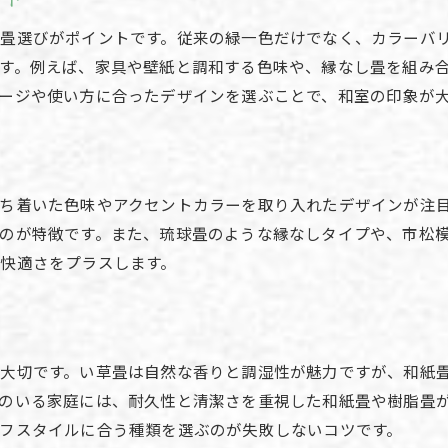
畳の手入れが楽な素材とその特徴
ダニやカビ対策に有効な畳の選び方
畳選びがポイントです。従来の緑一色だけでなく、カラーバ
す。例えば、家具や壁紙と調和する色味や、縁なし畳を組み
長持ちする畳のお手入れ方法を伝授
ージや使い方に合ったデザインを選ぶことで、和室の印象が
現代の生活に合う畳のメンテナンス術
おしゃれな畳で手入れも時短できる理由
畳の種類で異なる掃除のしやすさを比較
ダニやカビ対策に最適な畳素材の選定
ち着いた色味やアクセントカラーを取り入れたデザインが注
畳でダニやカビを防ぐ素材選びのポイント
のが特徴です。また、琉球畳のような縁なしタイプや、市松
快適さをプラスします。
アレルギー対策に強い畳の種類とは
手入れが簡単な防ダニ畳の特徴
和紙畳や樹脂畳の防カビ効果を検証
健康志向の家庭に適した畳素材の選び方
大切です。い草畳は自然な香りと調湿性が魅力ですが、和紙
畳の種類別に見るお手入れの注意点
のいる家庭には、耐久性と清潔さを重視した和紙畳や樹脂畳
フスタイルに合う種類を選ぶのが失敗しないコツです。
おしゃれな畳デザインで洋室にも調和