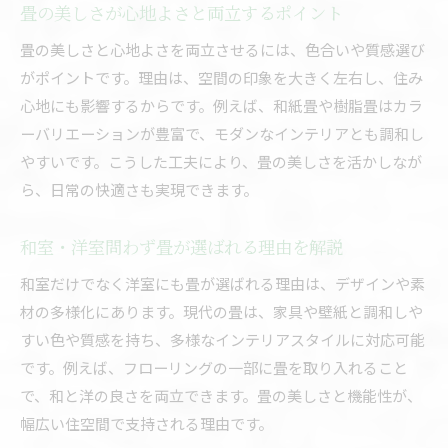
畳の美しさが心地よさと両立するポイント
家族の安全に配慮した畳のおすすめ理由
畳の美しさと心地よさを両立させるには、色合いや質感選び
畳の魅力を知り快適な住まいを実現
がポイントです。理由は、空間の印象を大きく左右し、住み
畳校倉や美畳など注目素材の特徴を徹底解説
心地にも影響するからです。例えば、和紙畳や樹脂畳はカラ
畳校倉・美畳など最新素材の魅力とは
ーバリエーションが豊富で、モダンなインテリアとも調和し
セキスイ畳目積の特徴と選ぶポイント
やすいです。こうした工夫により、畳の美しさを活かしなが
美畳の使い勝手とデメリットのリアル
ら、日常の快適さも実現できます。
耐久性に優れた畳素材の選び方解説
和室・洋室問わず畳が選ばれる理由を解説
新素材畳が提案する快適な生活空間
畳素材ごとの特徴とその活かし方
和室だけでなく洋室にも畳が選ばれる理由は、デザインや素
材の多様化にあります。現代の畳は、家具や壁紙と調和しや
長く美しさを保つ畳のインテリア実践アイデア
すい色や質感を持ち、多様なインテリアスタイルに対応可能
畳の美しさを長持ちさせるコツと工夫
です。例えば、フローリングの一部に畳を取り入れること
日常でできる畳インテリアのメンテナンス法
で、和と洋の良さを両立できます。畳の美しさと機能性が、
畳と暮らす洗練空間の実例とヒント
幅広い住空間で支持される理由です。
畳の色合い変化を楽しむインテリア実践