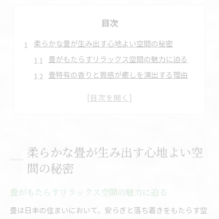
目次
柔らかな畳が生み出す心地よい空間の秘密
畳がもたらすリラックス空間の魅力に迫る
畳特有の香りと質感が癒しを演出する理由
自然素材の畳が生み出す快適な住環境とは
畳のクッション性が暮らしに与える効果
畳の美しさが心地よさと両立するポイント
和室・洋室問わず畳が選ばれる理由を解説
柔らかな畳が生み出す心地よい空
インテリアに映える畳の美しさと魅力を探る
間の秘密
畳の色合いが空間に与える印象の違い
美しい畳がインテリアの主役になる理由
畳がもたらすリラックス空間の魅力に迫る
畳の質感で叶う上質な空間演出術
畳は日本の住まいにおいて、安らぎと落ち着きをもたらす空
伝統とモダンをつなぐ畳のデザイン活用法