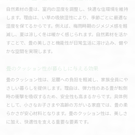
耐久性やメンテナンス性で選ぶ畳素材
自然素材の畳は、室内の湿度を調整し、快適な住環境を維持
畳の機能性が住まいに与える影響とは
します。理由は、い草の吸放湿性により、季節ごとに最適な
湿度を保てるからです。例えば、梅雨時期のジメジメ感を軽
畳の良さを活かすための手入れと選び方
減し、夏は涼しく冬は暖かく感じられます。自然素材を活か
畳の美しさを保つ正しいお手入れ方法
すことで、畳の美しさと機能性が日常生活に溶け込み、健や
長持ちする畳選びとメンテナンスの極意
かな空間を実現します。
畳の種類ごとに異なる掃除のポイント
ダニやカビを防ぐ畳のお手入れ実践術
畳のクッション性が暮らしに与える効果
畳の選び方で失敗しないための注意点
畳のクッション性は、足腰への負担を軽減し、家族全員にや
和室・洋室別の畳の手入れアドバイス
さしい暮らしを提供します。理由は、弾力性のある畳が転倒
快適な住まいを叶える畳のメリットと注意点
時の衝撃を吸収するため、安全性も高まるからです。具体例
畳のメリットとデメリットを徹底解説
として、小さなお子さまや高齢の方がいる家庭では、畳の柔
らかさが安心材料となります。畳のクッション性は、美しさ
健康面で注目される畳の優れた特性
に加え、快適性を支える重要な要素です。
畳が快適な住環境に与える影響とは
畳の短所をカバーする選び方と工夫