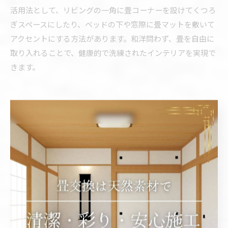
活用法として、リビングの一角に畳コーナーを設けてくつろ
ぎスペースにしたり、ベッドの下や窓際に畳マットを敷いて
アクセントにする方法があります。和洋問わず、畳を自由に
取り入れることで、健康的で洗練されたインテリアを実現で
きます。
目積畳など素材の違いで変わる機
能性とは
目積畳と引目畳の機能性の違いを比較
畳の美しさと機能性を両立するためには、目積畳と引目畳の
違いを理解することが重要です。目積畳は織り目が細かく、
見た目が上品で現代的な空間にも調和します。一方、引目畳
は伝統的な和室に多く用いられ、通気性やクッション性に優