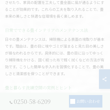
させたり、家具の配置を工夫して畳全面に風が通るようにす
ることが効果的です。これらの工夫を取り入れることで、畳
本来の美しさと快適な住環境を長く楽しめます。
日常でできる畳インテリアのメンテナンス法
日々の畳メンテナンスは、掃除機による表面の埃取りが基本
です。理由は、畳の目に埃やゴミが溜まると見た目の美しさ
が損なわれるからです。具体的には、畳の目に沿ってゆっく
り掃除機をかける、固く絞った布で軽く拭くなどの方法が有
効です。こうした簡単な手入れを習慣化することで、畳の美
しさと清潔感を保つことができます。
畳と暮らす洗練空間の実例とヒント
畳を活かした洗練空間では、家具やカーテンの色合いを自然
0250-58-6209
お問い合わせ
素材で統一する方法が効果的です。その理由は、畳の風合い