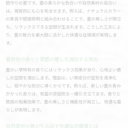
間作りの要です。畳の柔らかな色合いや自然素材の風合い
家具や照明と調和する畳の美しさの極意
は、視覚的にも心を和ませます。例えば、ナチュラルカラー
畳が持つ魅力を最大限に引き出すコツ
の家具や間接照明と組み合わせることで、畳の美しさが際立
和室も洋室も彩る畳の多彩なデザイン活用法
ち、リラックスできる空間が生まれます。こうした工夫によ
目積畳や引目畳の違いと選び方を解説
り、畳の魅力を最大限に活かした快適な住環境が実現しま
す。
洋室に映えるモダンな畳デザイン事例
畳の縁デザインで個性を演出する方法
畳特有の香りと質感が癒しを演出する理由
カラー畳が叶えるスタイリッシュな空間
畳のい草特有の香りにはリラックス効果があり、心地よい癒
畳の配置アレンジで部屋を彩るポイント
しの空間を演出します。理由は、い草成分が空気を清浄化
和室以外でも楽しめる畳インテリア術
し、穏やかな気分に導くからです。例えば、新しい畳の青み
目積畳など素材の違いで変わる機能性とは
がかった香りは、和室の雰囲気を一層引き立てます。香りと
目積畳と引目畳の機能性の違いを比較
質感の相乗効果で、畳の美しさと機能性が両立し、快適な暮
セキスイ畳や美畳の特徴とメリット紹介
らしが実現します。
天然素材と人工畳の使い勝手を徹底解説
自然素材の畳が生み出す快適な住環境とは
畳の素材選びが快適な生活空間を左右する