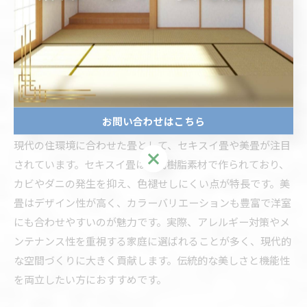
れています。具体的には、目積畳はキズや汚れが目立ちにく
く、リビングなど人が多く集まる場所に適しています。引目
畳は柔らかな足触りが特徴で、くつろぎ空間や寝室などに最
適です。用途やライフスタイルに合わせて選ぶことで、畳の
美しさと快適性を最大限に活かせます。
セキスイ畳や美畳の特徴とメリット紹介
お問い合わせはこちら
現代の住環境に合わせた畳として、セキスイ畳や美畳が注目
お問い合わせはこちら
されています。セキスイ畳は合成樹脂素材で作られており、
カビやダニの発生を抑え、色褪せしにくい点が特長です。美
畳はデザイン性が高く、カラーバリエーションも豊富で洋室
にも合わせやすいのが魅力です。実際、アレルギー対策やメ
ンテナンス性を重視する家庭に選ばれることが多く、現代的
な空間づくりに大きく貢献します。伝統的な美しさと機能性
を両立したい方におすすめです。