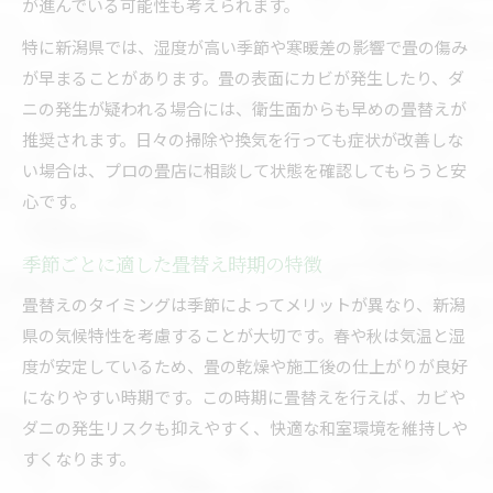
が進んでいる可能性も考えられます。
畳替えタイミングを左右する劣化サイン
畳替えに最適な交換時期の見分け方
特に新潟県では、湿度が高い季節や寒暖差の影響で畳の傷み
畳替え時期を逃すとどうなるか解説
が早まることがあります。畳の表面にカビが発生したり、ダ
ニの発生が疑われる場合には、衛生面からも早めの畳替えが
畳替え時期と寿命を延ばすコツ
推奨されます。日々の掃除や換気を行っても症状が改善しな
湿度と気温に合う畳替え方法を解説
い場合は、プロの畳店に相談して状態を確認してもらうと安
新潟県の湿度に強い畳替え素材の選択
心です。
畳替え時期と断熱・通気性の工夫
気温変化に対応した畳替えメンテナンス
季節ごとに適した畳替え時期の特徴
畳替え時期を考えたカビ対策の方法
畳替えのタイミングは季節によってメリットが異なり、新潟
湿気対策を兼ねた畳替え時期の選び方
県の気候特性を考慮することが大切です。春や秋は気温と湿
畳替え時期に悩む方へ失敗しない判断術
度が安定しているため、畳の乾燥や施工後の仕上がりが良好
畳替え時期の迷いを解消する判断基準
になりやすい時期です。この時期に畳替えを行えば、カビや
ダニの発生リスクも抑えやすく、快適な和室環境を維持しや
畳替え時期に合わせた見積もり比較術
すくなります。
畳替え時期を決める際の業者選び注意点