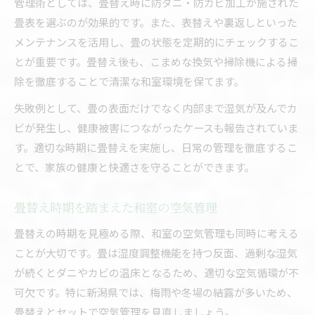
管理術としては、畳替え時に防ダニ・防カビ加工が施された
畳表を選ぶのが効果的です。また、表替えや裏返しといった
メンテナンスを活用し、畳の状態を定期的にチェックするこ
とが重要です。畳替え後も、こまめな換気や掃除機による掃
除を徹底することで清潔な和室環境を保てます。
失敗例として、畳の表面だけでなく内部まで湿気が及んでカ
ビが発生し、健康被害につながったケースも報告されていま
す。適切な時期に畳替えを実施し、日常の管理を徹底するこ
とで、家族の健康と快適さを守ることができます。
畳替え時期を踏まえた和室の空気管理
畳替えの時期を見極める際、和室の空気管理も同時に考える
ことが大切です。畳は湿度調整機能を持つ反面、過剰な湿気
が続くとダニやカビの温床となるため、適切な空気循環が不
可欠です。特に新潟県では、梅雨や冬場の結露が多いため、
畳替えとセットで空気管理を見直しましょう。