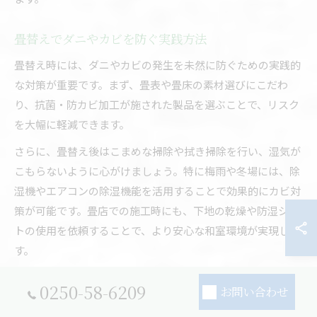
畳替えでダニやカビを防ぐ実践方法
畳替え時には、ダニやカビの発生を未然に防ぐための実践的
な対策が重要です。まず、畳表や畳床の素材選びにこだわ
り、抗菌・防カビ加工が施された製品を選ぶことで、リスク
を大幅に軽減できます。
さらに、畳替え後はこまめな掃除や拭き掃除を行い、湿気が
こもらないように心がけましょう。特に梅雨や冬場には、除
湿機やエアコンの除湿機能を活用することで効果的にカビ対
策が可能です。畳店での施工時にも、下地の乾燥や防湿シー
トの使用を依頼することで、より安心な和室環境が実現しま
す。
0250-58-6209
畳替え時期に併せた和室の空間管理術
お問い合わせ
畳替えのタイミングに合わせて和室全体の空間管理を見直す