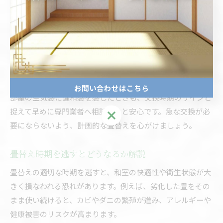
も考慮する必要があります。新潟県では湿度が高くなる梅雨
時期や、暖房使用による乾燥が進む冬場は、畳の劣化が進み
やすいタイミングです。そのため、春や秋の比較的湿度が安
定した時期に畳替えを行うのがおすすめです。
また、来客やイベントの前、子どもの進学・卒業など生活の
節目で畳を新調するケースも多く見られます。畳表の状態や
お問い合わせはこちら
部屋の空気感に違和感を感じたときも、交換時期のサインと
捉えて早めに専門業者へ相談すると安心です。急な交換が必
お問い合わせはこちら
要にならないよう、計画的な畳替えを心がけましょう。
畳替え時期を逃すとどうなるか解説
畳替えの適切な時期を逃すと、和室の快適性や衛生状態が大
きく損なわれる恐れがあります。例えば、劣化した畳をその
まま使い続けると、カビやダニの繁殖が進み、アレルギーや
健康被害のリスクが高まります。