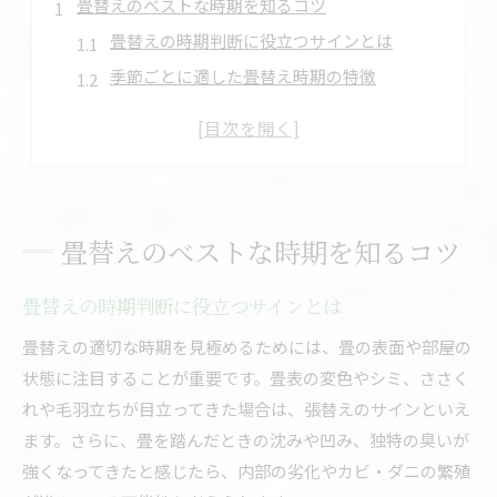
畳替えのベストな時期を知るコツ
畳替えの時期判断に役立つサインとは
季節ごとに適した畳替え時期の特徴
新潟県の気候を踏まえた畳替えのコツ
畳替え時期を決める最適なタイミング
畳替え時期と快適な和室維持の秘訣
新潟県で快適に畳を保つポイント
畳替えのベストな時期を知るコツ
新潟県の湿度と畳替え時期の関係性
畳替えでダニやカビを防ぐ管理術
畳替えの時期判断に役立つサインとは
畳替え時期を踏まえた和室の空気管理
畳替えの適切な時期を見極めるためには、畳の表面や部屋の
畳替え後の快適さを保つ日常ケア
状態に注目することが重要です。畳表の変色やシミ、ささく
新潟県の気候に適した畳替えの選び方
れや毛羽立ちが目立ってきた場合は、張替えのサインといえ
畳の寿命と交換タイミングの見極め方
ます。さらに、畳を踏んだときの沈みや凹み、独特の臭いが
畳替え時期と寿命の目安を知る方法
強くなってきたと感じたら、内部の劣化やカビ・ダニの繁殖