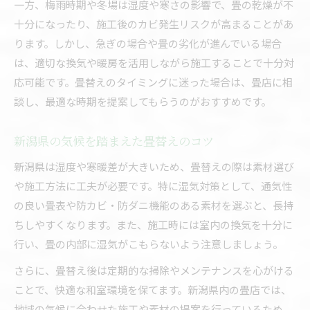
畳替え時期とDIY挑戦のリスクと注意点
一方、梅雨時期や冬場は湿度や寒さの影響で、畳の乾燥が不
十分になったり、施工後のカビ発生リスクが高まることがあ
畳替えの時期を業者に相談するメリット
ります。しかし、急ぎの場合や畳の劣化が進んでいる場合
畳を長持ちさせる新潟県ならではの工夫
は、適切な換気や暖房を活用しながら施工することで十分対
畳替え時期を守ることで得られる長寿命効果
応可能です。畳替えのタイミングに迷った場合は、畳店に相
新潟県の気候に適した畳替えメンテナンス法
談し、最適な時期を提案してもらうのがおすすめです。
畳替え時期と換気・除湿の工夫ポイント
畳替えでダニやカビを防ぐ実践方法
新潟県の気候を踏まえた畳替えのコツ
畳替え時期に併せた和室の空間管理術
新潟県は湿度や寒暖差が大きいため、畳替えの際は素材選び
や施工方法に工夫が必要です。特に湿気対策として、通気性
の良い畳表や防カビ・防ダニ機能のある素材を選ぶと、長持
ちしやすくなります。また、施工時には室内の換気を十分に
行い、畳の内部に湿気がこもらないよう注意しましょう。
さらに、畳替え後は定期的な掃除やメンテナンスを心がける
ことで、快適な和室環境を保てます。新潟県内の畳店では、
地域の気候に合わせた施工や素材の提案を行っているため、