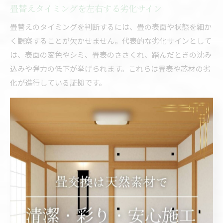
畳替えタイミングを左右する劣化サイン
畳替えのタイミングを判断するには、畳の表面や状態を細か
く観察することが欠かせません。代表的な劣化サインとして
は、表面の変色やシミ、畳表のささくれ、踏んだときの沈み
込みや弾力の低下が挙げられます。これらは畳表や芯材の劣
化が進行している証拠です。
さらに、カビやダニが発生していたり、畳から異臭がしたり
する場合も、畳替えを検討する重要なサインとなります。特
に新潟県のように湿度が高い地域では、カビやダニによる健
康リスクが高まるため、早めの対応が求められます。これら
の劣化サインを見逃さず、適切なタイミングで畳替えを行う
ことが大切です。
畳替えに最適な交換時期の見分け方
畳替えに最適な時期を見極めるには、季節や部屋の使用状況