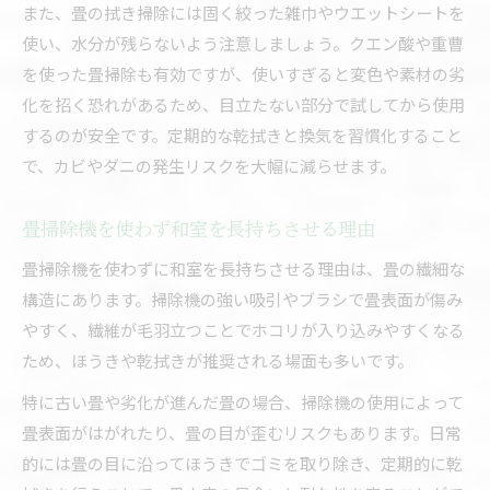
また、畳の拭き掃除には固く絞った雑巾やウエットシートを
畳掃除ダニ対策で押さえたい日常のポイント
使い、水分が残らないよう注意しましょう。クエン酸や重曹
畳掃除機を使わないダニ予防の基本知識
を使った畳掃除も有効ですが、使いすぎると変色や素材の劣
畳の手入れ習慣で家族の健康を守る工夫
化を招く恐れがあるため、目立たない部分で試してから使用
畳掃除をやめると発生しやすいダニの特徴
するのが安全です。定期的な乾拭きと換気を習慣化すること
で、カビやダニの発生リスクを大幅に減らせます。
古い畳を美しく保つ掃除と畳替えの手順
古い畳掃除方法で美観と清潔を保つコツ
畳掃除機を使わず和室を長持ちさせる理由
畳替え判断の目安になる掃除中のチェック点
畳掃除機を使わずに和室を長持ちさせる理由は、畳の繊細な
畳掃除で傷みやカビを早期発見する方法
構造にあります。掃除機の強い吸引やブラシで畳表面が傷み
畳替え前後の掃除で忘れがちな注意ポイント
やすく、繊維が毛羽立つことでホコリが入り込みやすくなる
畳掃除ほうき活用と畳替え後のケア方法
ため、ほうきや乾拭きが推奨される場面も多いです。
特に古い畳や劣化が進んだ畳の場合、掃除機の使用によって
畳表面がはがれたり、畳の目が歪むリスクもあります。日常
的には畳の目に沿ってほうきでゴミを取り除き、定期的に乾