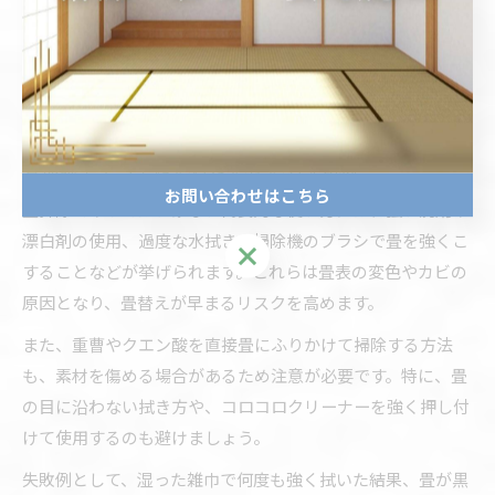
隙間にゴミが残りやすい点にも注意しましょう。畳掃除にク
イックルワイパーを使う際は、畳の目に沿ってやさしく動か
し、定期的にシートを交換することで、和室の清潔を安全に
保てます。
畳掃除でやってはいけない使い方を解説
お問い合わせはこちら
畳掃除でやってはいけない代表的な使い方には、強い洗剤や
漂白剤の使用、過度な水拭き、掃除機のブラシで畳を強くこ
お問い合わせはこちら
することなどが挙げられます。これらは畳表の変色やカビの
原因となり、畳替えが早まるリスクを高めます。
また、重曹やクエン酸を直接畳にふりかけて掃除する方法
も、素材を傷める場合があるため注意が必要です。特に、畳
の目に沿わない拭き方や、コロコロクリーナーを強く押し付
けて使用するのも避けましょう。
失敗例として、湿った雑巾で何度も強く拭いた結果、畳が黒