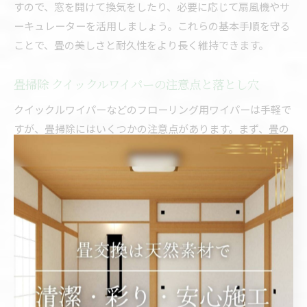
すので、窓を開けて換気をしたり、必要に応じて扇風機やサ
ーキュレーターを活用しましょう。これらの基本手順を守る
ことで、畳の美しさと耐久性をより長く維持できます。
畳掃除 クイックルワイパーの注意点と落とし穴
クイックルワイパーなどのフローリング用ワイパーは手軽で
すが、畳掃除にはいくつかの注意点があります。まず、畳の
目に対して横方向に動かすと、繊維を傷めたり、表面の毛羽
立ちを招くことがあります。
また、ワイパー用のウエットシートにはアルコールや界面活
性剤が強く含まれる商品もあるため、畳専用または中性タイ
プのシートを選ぶことが必須です。誤ったシートを使うと、
畳の変色や劣化、さらには畳替えの頻度が早まる原因となり
ます。
さらに、ワイパーの力を入れすぎると畳表を傷つけやすく、