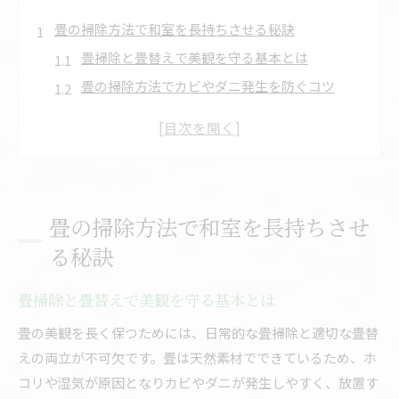
畳の掃除方法で和室を長持ちさせる秘訣
畳掃除と畳替えで美観を守る基本とは
畳の掃除方法でカビやダニ発生を防ぐコツ
畳掃除機を使わず和室を長持ちさせる理由
畳替えタイミングの見極めと掃除の関係性
畳掃除を習慣化して和室の寿命を延ばす秘訣
拭き掃除から畳替えまで基本の手入れ術
畳の掃除方法で和室を長持ちさせ
畳拭き掃除の正しいやり方と畳替えの基準
る秘訣
古い畳掃除方法と畳替え時期の目安
畳掃除に雑巾や洗剤を使う際の注意点
畳掃除と畳替えで美観を守る基本とは
畳替え前後におすすめの掃除ポイント
畳の美観を長く保つためには、日常的な畳掃除と適切な畳替
畳掃除ほうきとウエットシートの使い分け術
えの両立が不可欠です。畳は天然素材でできているため、ホ
畳掃除のウエットシート活用術と注意点
コリや湿気が原因となりカビやダニが発生しやすく、放置す