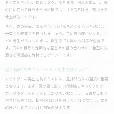
畳掃除と畳替えに役立つウエットシートの選び
ると変色や劣化が進むリスクがあります。掃除の基本は、畳
方
の目に沿ってほうきや掃除機でホコリを取り除き、乾拭きで
畳掃除 ウエットシート使用時の基本手順
仕上げることです。
畳掃除 クイックルワイパーの注意点と落とし
また、畳の表面が傷んだり汚れが落ちにくくなった場合は、
穴
畳替えや表替えを検討しましょう。特に畳の変色やシミ、カ
畳掃除でやってはいけない使い方を解説
ビの発生が目立つときは、衛生面でも早めの対応が重要で
畳替えにもつながる掃除後の乾燥ケア
す。日々の掃除と定期的な畳替えの組み合わせが、和室の快
適さと清潔感を維持するポイントです。
クエン酸や重曹が使える畳のカビ対策法
畳掃除にクエン酸や重曹を使う際のポイント
畳の掃除方法でカビやダニ発生を防ぐコツ
畳掃除でカビを防ぐクエン酸と重曹の違い
カビやダニの発生を防ぐためには、畳掃除方法の選択が重要
畳替え不要にするカビ掃除の正しい方法
となります。まず、畳の目に沿って掃除機をゆっくりかけ、
畳掃除でカビの再発を防ぐコツと注意点
ホコリやダニの死骸をしっかり吸い取ります。湿気がこもり
畳のお手入れで健康的な和室を保つ工夫
やすい和室では、掃除の後に窓を開けて十分に換気し、畳を
畳ダニ予防には日々の掃除が効果的
乾燥させることがカビ対策の基本です。
畳掃除と畳替えでダニ発生リスクを減らす方法