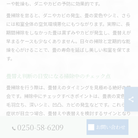
ーや乾燥も、ダニやカビの予防に効果的です。
畳掃除を怠ると、ダニやカビの発生、畳の変色やシミ、さら
には和室全体の空気環境悪化にもつながります。実際に、長
期間掃除をしなかった畳は黒ずみやカビが発生し、畳替えが
早まるケースも少なくありません。日々の掃除と定期的な乾
燥を心がけることで、畳の寿命を延ばし美しい和室を保てま
す。
畳替え判断の目安になる掃除中のチェック点
畳掃除を行う際は、畳替えのタイミングを見極める絶好の機
会です。掃除中にチェックすべきポイントは、畳表の変色や
毛羽立ち、深いシミ、凹凸、カビの発生などです。これらの
症状が目立つ場合、畳替えや表替えを検討するサインとなり
ます。
0250-58-6209
お問い合わせ
特に、畳の端が浮いてきたり、踏んだときに沈みを感じたり