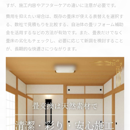
すが、施工内容やアフターケアの違いに注意が必要です。
費用を抑えたい場合は、既存の畳床が使える表替えを選択す
る、数社で見積もりを比較する、自治体の畳リフォーム補助
金を活用するなどの方法が有効です。また、畳表だけでなく
畳床の劣化もチェックし、必要に応じて新調を検討すること
が、長期的な快適さにつながります。
費用比較のポイントと賢い畳交換の選び方
畳交換の費用を比較する際は、単純な価格だけでなく、使用
する素材の品質や施工内容、アフターサービスの有無まで総
合的にチェックしましょう。安価な素材を選ぶと初期費用は
抑えられますが、耐久性が低く再交換のサイクルが早まる可
能性があります。
賢い選び方としては、まず自宅の畳の状態を確認し、表替え
で十分か新調が必要かを判断します。その上で、複数の業者