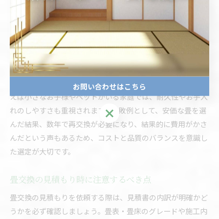
から見積もりを取得し、内訳やサービス内容を比較検討する
ことが重要です。自治体によっては畳交換に対する補助金や
助成金が利用できる場合もあるので、事前に情報収集を行い
ましょう。
また、畳の交換時には家族構成や生活スタイルに合わせて、
い草・和紙・樹脂などの素材を選ぶのもポイントです。たと
お問い合わせはこちら
えば小さなお子様やペットがいる家庭では、耐久性やお手入
れのしやすさも重視されます。失敗例として、安価な畳を選
お問い合わせはこちら
んだ結果、数年で再交換が必要になり、結果的に費用がかさ
んだという声もあるため、コストと品質のバランスを意識し
た選定が大切です。
畳交換の見積もり時に注意するべき点
畳交換の見積もりを依頼する際は、見積書の内訳が明確かど
うかを必ず確認しましょう。畳表・畳床のグレードや施工内