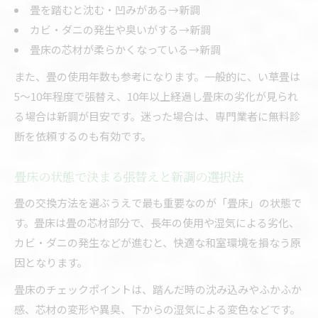
畳を踏むと沈む・凹みがある→新調
カビ・ダニの発生や臭いがする→新調
畳床の芯材が柔らかくなっている→新調
また、畳の使用年数も参考になります。一般的に、い草畳は
5〜10年程度で張替え、10年以上経過し畳床の劣化が見られ
る場合は新調が目安です。迷った場合は、専門業者に無料診
断を依頼するのも有効です。
畳床の状態で決まる張替えと新調の選択法
畳の交換方法を選ぶうえで最も重要なのが「畳床」の状態で
す。畳床は畳の芯材部分で、長年の使用や湿気による劣化、
カビ・ダニの発生などが進むと、快適な和室環境を損なう原
因となります。
畳床のチェックポイントは、踏んだ時の沈み込みやふかふか
感、芯材の変形や異臭、下からの湿気による変色などです。