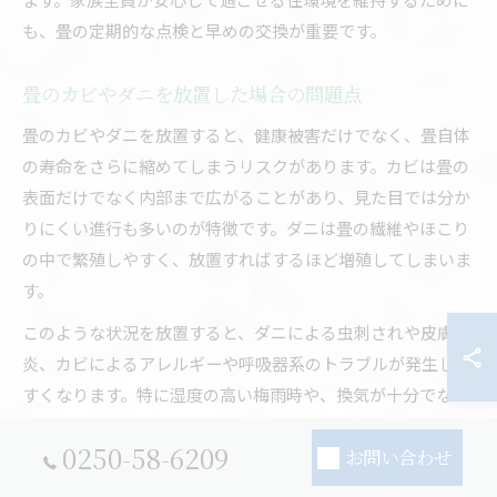
も、畳の定期的な点検と早めの交換が重要です。
畳のカビやダニを放置した場合の問題点
畳のカビやダニを放置すると、健康被害だけでなく、畳自体
の寿命をさらに縮めてしまうリスクがあります。カビは畳の
表面だけでなく内部まで広がることがあり、見た目では分か
りにくい進行も多いのが特徴です。ダニは畳の繊維やほこり
の中で繁殖しやすく、放置すればするほど増殖してしまいま
す。
このような状況を放置すると、ダニによる虫刺されや皮膚
炎、カビによるアレルギーや呼吸器系のトラブルが発生しや
すくなります。特に湿度の高い梅雨時や、換気が十分でない
部屋ではリスクが高まります。症状が出てからでは遅いた
0250-58-6209
お問い合わせ
め、少しでも異変を感じたら専門業者に相談し、早めに畳交
換や表替えを検討しましょう。