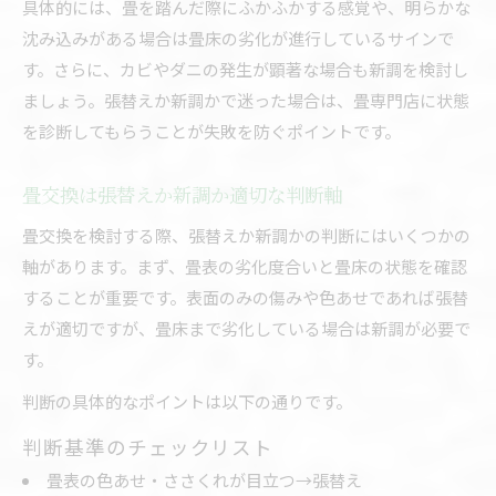
具体的には、畳を踏んだ際にふかふかする感覚や、明らかな
沈み込みがある場合は畳床の劣化が進行しているサインで
す。さらに、カビやダニの発生が顕著な場合も新調を検討し
ましょう。張替えか新調かで迷った場合は、畳専門店に状態
を診断してもらうことが失敗を防ぐポイントです。
畳交換は張替えか新調か適切な判断軸
畳交換を検討する際、張替えか新調かの判断にはいくつかの
軸があります。まず、畳表の劣化度合いと畳床の状態を確認
することが重要です。表面のみの傷みや色あせであれば張替
えが適切ですが、畳床まで劣化している場合は新調が必要で
す。
判断の具体的なポイントは以下の通りです。
判断基準のチェックリスト
畳表の色あせ・ささくれが目立つ→張替え