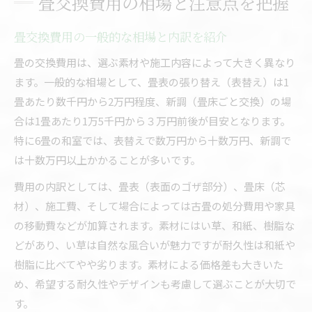
畳交換費用の相場と注意点を把握
畳交換費用の一般的な相場と内訳を紹介
畳の交換費用は、選ぶ素材や施工内容によって大きく異なり
ます。一般的な相場として、畳表の張り替え（表替え）は1
畳あたり数千円から2万円程度、新調（畳床ごと交換）の場
合は1畳あたり1万5千円から３万円前後が目安となります。
特に6畳の和室では、表替えで数万円から十数万円、新調で
は十数万円以上かかることが多いです。
費用の内訳としては、畳表（表面のゴザ部分）、畳床（芯
材）、施工費、そして場合によっては古畳の処分費用や家具
の移動費などが加算されます。素材にはい草、和紙、樹脂な
どがあり、い草は自然な風合いが魅力ですが耐久性は和紙や
樹脂に比べてやや劣ります。素材による価格差も大きいた
め、希望する耐久性やデザインも考慮して選ぶことが大切で
す。