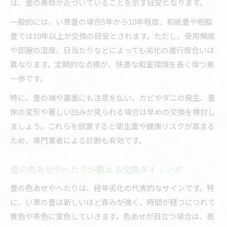
は、畳の寿命が近づいていることを示す目安となります。
畳交換費用の一般的な相場と内訳を紹介
一般的には、い草畳の場合5年から10年程度、和紙畳や樹脂
畳の張替え費用や6畳新調の目安を知る
畳では10年以上が交換の目安とされます。ただし、使用頻度
費用比較のポイントと賢い畳交換の選び方
や部屋の湿度、日当たりなどによっても劣化の進行度合いは
畳交換の見積もり時に注意するべき点
異なります。定期的な点検が、快適な和室環境を長く保つ第
一歩です。
家具移動や追加作業による畳交換費用の違い
張替えと新調の違いと選び方解説
特に、畳の端や裏面にも注意を払い、カビやダニの発生、畳
床の変形や著しい凹みが見られる場合は早めの交換を検討し
畳の張替えと新調の違いを丁寧に解説
ましょう。これらを放置すると衛生面や健康リスクが高まる
畳交換は張替えか新調か適切な判断軸
ため、専門業者による診断も有効です。
畳床の状態で決まる張替えと新調の選択法
費用や耐久性からみる畳交換の選択ポイント
畳の色あせやへたりが教える交換タイミング
畳の張替え時期と新調時期の見極め方
畳の色あせやへたりは、経年劣化の代表的なサインです。特
い草と和紙畳どちらが最適なのか
に、い草の畳は新しいほど青みが強く、時間が経つにつれて
い草畳と和紙畳の特徴と選び方のコツ
黄色や茶色に変色していきます。色あせが目立つ場合は、表
畳交換時に迷うい草と和紙の違いを比較