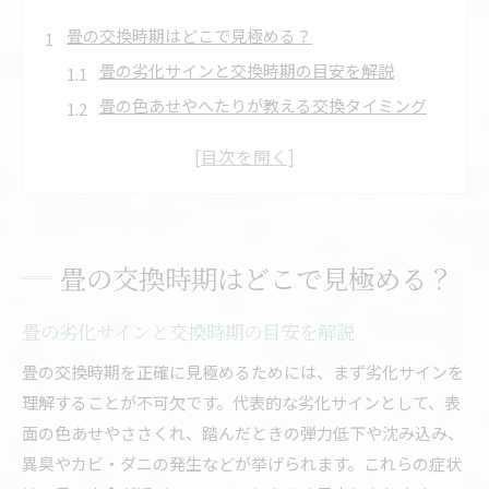
畳の交換時期はどこで見極める？
畳の劣化サインと交換時期の目安を解説
畳の色あせやへたりが教える交換タイミング
畳の寿命を左右する日常のチェックポイント
健康や快適さで考える畳交換の最適時期
畳の状態別おすすめ交換サイクルの考え方
色あせやカビが目立つ畳のサイン
畳の交換時期はどこで見極める？
畳の色あせは交換時期を知らせる重要な兆候
カビやダニ発生時に畳交換を検討すべき理由
畳の劣化サインと交換時期の目安を解説
畳のささくれ・異臭が現れたときの対処ポイン
畳の交換時期を正確に見極めるためには、まず劣化サインを
ト
理解することが不可欠です。代表的な劣化サインとして、表
衛生面から見る畳の交換が必要なサイン
面の色あせやささくれ、踏んだときの弾力低下や沈み込み、
畳表面の傷みやへたりチェック方法と注意点
異臭やカビ・ダニの発生などが挙げられます。これらの症状
畳交換費用の相場と注意点を把握