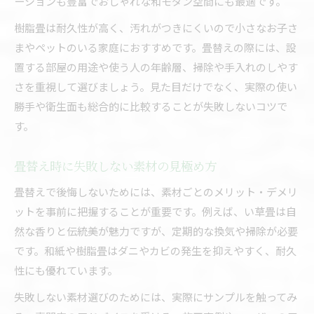
畳替え時に重視したい質感と色の選択基準
ーションも豊富でおしゃれな和モダン空間にも最適です。
畳の色や質感で叶える理想の畳替え方法
樹脂畳は耐久性が高く、汚れがつきにくいので小さなお子さ
畳替えで人気の質感や色の特徴を解説
まやペットのいる家庭におすすめです。畳替えの際には、設
置する部屋の用途や使う人の年齢層、掃除や手入れのしやす
清潔さと耐久性を両立した畳替えの極意
さを重視して選びましょう。見た目だけでなく、実際の使い
畳替えで実現する清潔さと耐久性の両立術
勝手や衛生面も総合的に比較することが失敗しないコツで
畳替え時に選ぶ清潔で長持ちする素材とは
す。
清潔さを保つ畳替えのポイントと素材比較
畳替えで耐久性と清潔さを高める選び方
畳替え時に失敗しない素材の見極め方
畳替え実践で重視したい清潔素材の特徴
畳替えで後悔しないためには、素材ごとのメリット・デメリ
ットを事前に把握することが重要です。例えば、い草畳は自
然な香りと伝統美が魅力ですが、定期的な換気や掃除が必要
です。和紙や樹脂畳はダニやカビの発生を抑えやすく、耐久
性にも優れています。
失敗しない素材選びのためには、実際にサンプルを触ってみ