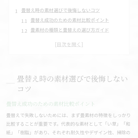
畳替え時の素材選びで後悔しないコツ
畳替え成功のための素材比較ポイント
畳素材の種類と畳替えの選び方ガイド
畳替え時に失敗しない素材の見極め方
畳替えで後悔しないための比較基準を解説
畳素材の特徴を知る畳替えの実践的コツ
ダニやカビ対策に強い畳素材徹底比較
畳替え時の素材選びで後悔しない
畳替えでダニ対策に強い素材を選ぶ方法
コツ
カビに強い畳素材の特徴と畳替えのコツ
畳替え時に役立つダニとカビ対策の素材比較
畳替え成功のための素材比較ポイント
畳素材ごとのダニ・カビリスク徹底解説
畳替えで失敗しないためには、まず畳素材の特徴をしっかり
畳替えの際に考える衛生管理と素材選び
比較することが重要です。代表的な素材として「い草」「和
樹脂や和紙など畳種類別の特徴を解説
紙」「樹脂」があり、それぞれ耐久性やデザイン性、掃除の