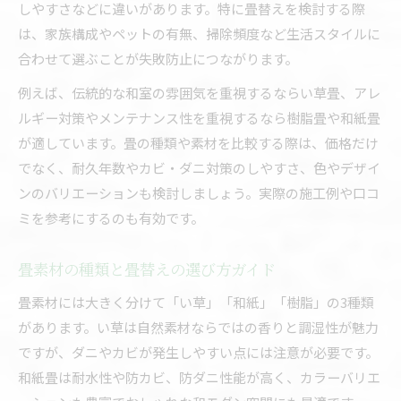
畳替えで選ぶ樹脂・和紙畳のメリット比較
しやすさなどに違いがあります。特に畳替えを検討する際
畳素材ごとの特徴と畳替え時の選び方
は、家族構成やペットの有無、掃除頻度など生活スタイルに
樹脂畳と和紙畳の違いを畳替えで活かす
合わせて選ぶことが失敗防止につながります。
畳の種類別特徴と畳替えの賢い判断方法
例えば、伝統的な和室の雰囲気を重視するならい草畳、アレ
樹脂畳や和紙畳の畳替え適性を徹底解説
ルギー対策やメンテナンス性を重視するなら樹脂畳や和紙畳
が適しています。畳の種類や素材を比較する際は、価格だけ
おしゃれで長持ちする畳を選ぶ秘訣とは
でなく、耐久年数やカビ・ダニ対策のしやすさ、色やデザイ
畳替えで叶えるおしゃれと耐久性の両立法
ンのバリエーションも検討しましょう。実際の施工例や口コ
畳替え時に選ぶ長持ち素材とおしゃれな種類
ミを参考にするのも有効です。
おしゃれと機能性を兼ねた畳替えのコツ
畳替えで人気のおしゃれ素材と選び方解説
畳素材の種類と畳替えの選び方ガイド
長持ち畳素材の特徴とおしゃれな選択肢
畳素材には大きく分けて「い草」「和紙」「樹脂」の3種類
畳の色や質感が人気の理由と選び方
があります。い草は自然素材ならではの香りと調湿性が魅力
畳替えで選ぶ色や質感のポイントとは
ですが、ダニやカビが発生しやすい点には注意が必要です。
人気の畳色ランキングと畳替え活用術
和紙畳は耐水性や防カビ、防ダニ性能が高く、カラーバリエ