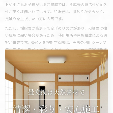
トや小さなお子様がいるご家庭では、樹脂畳の防汚性や耐久
性が高く評価されています。和紙畳は、肌触りが柔らかく、
足触りを重視したい方に人気です。
ただし、樹脂畳は高温下で変形のリスクがあり、和紙畳は強
い摩擦に弱い場合があるため、使用場所や家族構成による選
択が重要です。畳替えを検討する際は、実際の利用シーンや
生活スタイルをイメージしながら、ショールームで実物を確
認したり、専門店に相談してから決断すると失敗が少なくな
ります。
畳素材ごとの特徴と畳替え時の選び方
畳素材には、天然い草・和紙・樹脂など複数の種類があり、
それぞれ特徴が異なります。い草畳は伝統的な香りと調湿性
が魅力ですが、ダニやカビの対策が必要です。一方、和紙畳
や樹脂畳は防ダニ・防カビ性能が高く、耐久性や掃除のしや