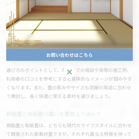
すさが強みとなっています。
畳替え時には、家族構成や部屋の用途、求める機能性を明確
にすることが大切です。例えば、リビングや子ども部屋など
人の出入りが多い場所には、耐久性と掃除のしやすさを重視
して樹脂畳や和紙畳を選ぶケースが増えています。逆に、和
の雰囲気や香りを楽しみたい場合は、い草畳がおすすめで
お問い合わせはこちら
す。
選び方のポイントとして、専門店での相談や実際の施工例、
お問い合わせはこちら
利用者の口コミを参考にすると具体的なイメージが掴みやす
くなります。また、畳の厚みやサイズも部屋の用途に合わせ
て検討し、長く快適に使える素材を選びましょう。
樹脂畳と和紙畳の違いを畳替えで活かす
樹脂畳と和紙畳は、どちらも現代のライフスタイルに合わせ
て開発された新素材畳ですが、それぞれ異なる特徴を持って