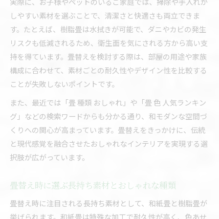
実際に、お子様やペットのいるご家庭では、掃除や手入れが
しやすい素材を選ぶことで、清潔さと快適さも両立できま
す。たとえば、樹脂畳は水拭きが可能で、ダニやカビの発生
リスクも低減されるため、衛生面を気にされる方から高い支
持を得ています。畳替えを検討する際は、部屋の用途や家族
構成に合わせて、素材ごとの耐久性やデザイン性を比較する
ことが失敗しないポイントです。
また、最近では「畳 種類 おしゃれ」や「畳 色 人気ランキン
グ」などの検索ワードからも分かる通り、和モダンな空間づ
くりへの関心が高まっています。畳替えをきっかけに、伝統
と現代感覚を融合させたおしゃれなインテリアを実現する選
択肢が広がっています。
畳替え時に選ぶ長持ち素材とおしゃれな種類
畳替え時に注目される長持ち素材として、和紙畳と樹脂畳が
挙げられます。和紙畳は特殊な加工で耐久性が高く、色あせ