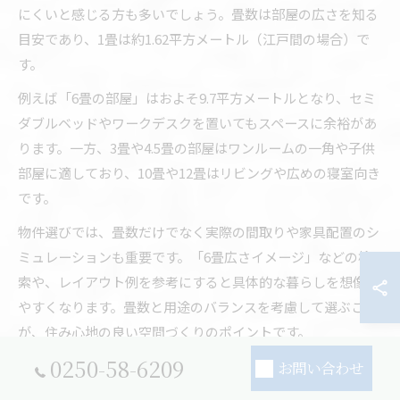
にくいと感じる方も多いでしょう。畳数は部屋の広さを知る
目安であり、1畳は約1.62平方メートル（江戸間の場合）で
す。
例えば「6畳の部屋」はおよそ9.7平方メートルとなり、セミ
ダブルベッドやワークデスクを置いてもスペースに余裕があ
ります。一方、3畳や4.5畳の部屋はワンルームの一角や子供
部屋に適しており、10畳や12畳はリビングや広めの寝室向き
です。
物件選びでは、畳数だけでなく実際の間取りや家具配置のシ
ミュレーションも重要です。「6畳広さイメージ」などの検
索や、レイアウト例を参考にすると具体的な暮らしを想像し
やすくなります。畳数と用途のバランスを考慮して選ぶこと
が、住み心地の良い空間づくりのポイントです。
0250-58-6209
お問い合わせ
畳の表記と間取り図の正しい見方解説