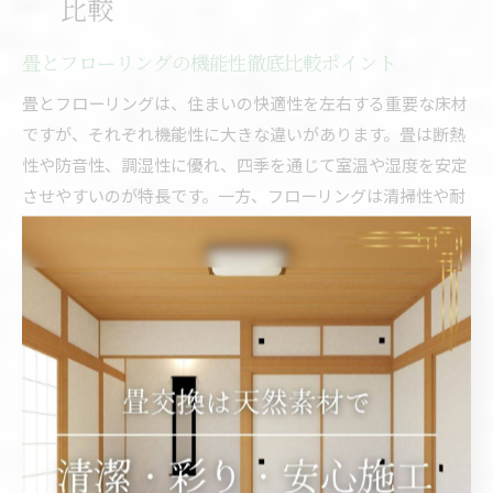
比較
畳とフローリングの機能性徹底比較ポイント
畳とフローリングは、住まいの快適性を左右する重要な床材
ですが、それぞれ機能性に大きな違いがあります。畳は断熱
性や防音性、調湿性に優れ、四季を通じて室温や湿度を安定
させやすいのが特長です。一方、フローリングは清掃性や耐
久性が高く、デザインのバリエーションも豊富ですが、冷え
やすさや音の響きやすさが気になることもあります。
例えば、畳の部屋では「6畳イメージ」や「8畳イメージ」な
ど、多様な広さの空間でも足触りの良さや柔らかな印象が得
られます。フローリングはリビングやダイニングに適してお
り、家具の移動がしやすいというメリットがありますが、畳
と比べると足元の冷たさや音の伝わりやすさが課題となるこ
ともあります。