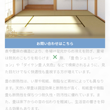
機能性を重視したい場合は、家族構成や用途、部屋の使い方
に合わせて畳とフローリングの特徴を比較検討しましょう。
特に子育て世帯や高齢者のいるご家庭では、畳のクッション
性や安全性が安心材料となるケースが多く見られます。
畳が持つ断熱性や防音性の実際の違い
お問い合わせはこちら
畳は、床材の中でも特に断熱性と防音性に優れています。畳
表や畳床の構造により、冬場は足元からの冷えを防ぎ、夏場
お問い合わせはこちら
は熱気のこもりを和らげます。実際、「畳 色 シュミレーシ
ョン」や「ダイケン畳 人気色」などで検索されるように、見
た目だけでなく快適性も重視する方が増えています。
畳の断熱性は、い草や和紙、樹脂など素材によっても異なり
ます。天然い草畳は調湿効果と断熱性が高く、和紙畳や樹脂
畳も断熱性を保ちつつ耐久性・防汚性に優れています。ま
た、畳は床下からの音の伝わりを軽減し、生活音の響きを抑
える効果もあります。