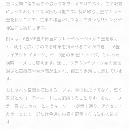
畳は空間に落ち着きや温もりを与えるだけでなく、色や配置
畳と帖の違いを知るための基礎知識
によっておしゃれな演出も可能です。特に縁なし畳やカラー
物件検索で役立つ畳数と広さのポイント
畳を使うことで、従来の和室だけでなくモダンなリビングや
畳の表記と間取り図の正しい見方解説
洋室にも調和します。
ダイケン畳や人気色の実例と選び方ガイド
例えば、6畳や8畳の部屋にグレーやベージュ系の畳を敷く
ダイケン畳の人気色と施工例の特徴紹介
と、明るく広がりのある印象を持たせることができ、「6畳
ダイケン畳で叶える理想の畳空間づくり
レイアウト イメージ」や「8畳 の 部屋 イメージ」といった
検索ニーズにも応えます。逆に、ブラウンやダーク系の畳を
畳イメージを実例で比較する選び方ガイド
選ぶと高級感や重厚感が生まれ、寝室や書斎にも適していま
ダイケン畳シミュレーションの活用法
す。
畳の素材別メリットと失敗しない選択術
おしゃれな空間を演出するコツは、畳の色だけでなく、壁や
家具とのコーディネートにも配慮することです。また、「カ
ラー畳 おしゃれ」というキーワードが示す通り、アクセント
カラーとして一部だけ色違いの畳を配置する方法も人気で
す。