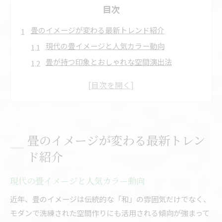
目次
畳のイメージが変わる最新トレンド紹介
現代の畳イメージと人気カラー動向
畳が持つ印象とおしゃれな空間演出法
畳の種類別イメージと選び方の実例
和室の印象を変える畳の特性と特徴
畳イメージ一新のための機能性比較
カラー畳でおしゃれ空間を演出する方法
畳のイメージが変わる最新トレン
カラー畳のおしゃれな組み合わせ実践術
ド紹介
畳の色選びと人気ランキングの傾向
畳イメージを高める色シミュレーション活用法
現代の畳イメージと人気カラー動向
カラー畳で差がつく和モダン部屋の作り方
近年、畳のイメージは伝統的な「和」の雰囲気だけでなく、
畳を使ったおしゃれ空間レイアウト事例
モダンで洗練された空間作りにも活用される傾向が強まって
機能性から見た畳とフローリング比較