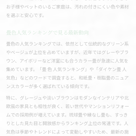
お子様やペットのいるご家庭は、汚れの付きにくい色や素材
を選ぶと安心です。
畳色人気ランキングで見る最新動向
畳色の人気ランキングでは、依然として伝統的なグリーン系
やベージュが上位を占めていますが、近年ではグレーやブラ
ウン、アイボリーなど洋室にも合うカラー畳が急速に人気を
集めています。「畳 色 人気ランキング」や「ダイケン畳 人
気色」などのワードで調査すると、和紙畳・樹脂畳のニュア
ンスカラーが多く選ばれている傾向です。
特に、グレージュや淡いブラウンはモダンなインテリアや北
欧風の家具とも相性が良く、若い世代やマンションリフォー
ムでの採用例が増えています。琉球畳や縁なし畳も、すっき
りとした見た目と開放感からランキング上位の常連です。人
気色は季節やトレンドによって変動しやすいため、最新の施