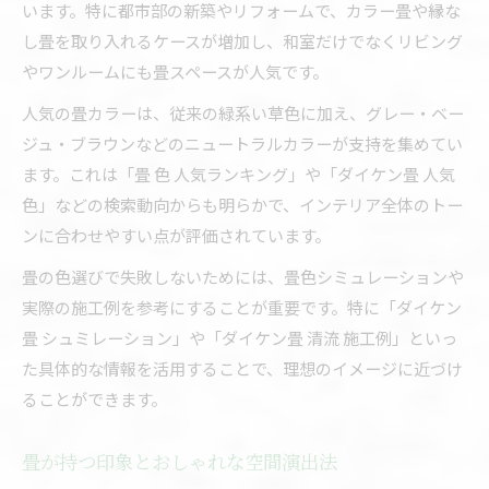
います。特に都市部の新築やリフォームで、カラー畳や縁な
畳とフローリングの機能性徹底比較ポイント
し畳を取り入れるケースが増加し、和室だけでなくリビング
畳が持つ断熱性や防音性の実際の違い
やワンルームにも畳スペースが人気です。
畳の特性とフローリングの生活感比較
人気の畳カラーは、従来の緑系い草色に加え、グレー・ベー
畳の欠点とフローリング選びの注意点
ジュ・ブラウンなどのニュートラルカラーが支持を集めてい
畳の実感と住み心地の違いを体感しよう
ます。これは「畳 色 人気ランキング」や「ダイケン畳 人気
色」などの検索動向からも明らかで、インテリア全体のトー
畳の色選びに失敗しないポイントとは
ンに合わせやすい点が評価されています。
畳の色選びで後悔しないための基礎知識
畳のイメージ別カラーシミュレーション法
畳の色選びで失敗しないためには、畳色シミュレーションや
実際の施工例を参考にすることが重要です。特に「ダイケン
人気の畳色とインテリア調和のコツ
畳 シュミレーション」や「ダイケン畳 清流 施工例」といっ
畳色選びで失敗しない注意点と体験談
た具体的な情報を活用することで、理想のイメージに近づけ
畳色人気ランキングで見る最新動向
ることができます。
ネット用語から読む現代の畳イメージ
ネット用語で使われる畳の意味と背景
畳が持つ印象とおしゃれな空間演出法
畳イメージの変化と現代的な使い方